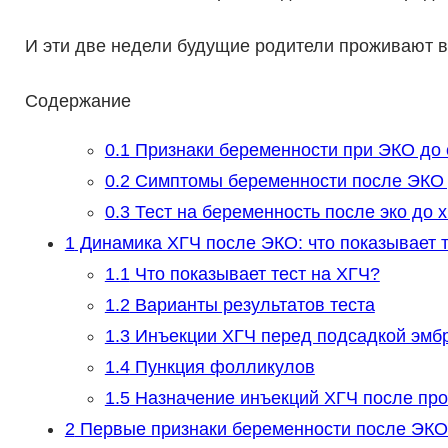
И эти две недели будущие родители проживают в
Содержание
0.1
Признаки беременности при ЭКО до 
0.2
Симптомы беременности после ЭКО
0.3
Тест на беременность после эко до х
1
Динамика ХГЧ после ЭКО: что показывает т
1.1
Что показывает тест на ХГЧ?
1.2
Варианты результатов теста
1.3
Инъекции ХГЧ перед подсадкой эмб
1.4
Пункция фолликулов
1.5
Назначение инъекций ХГЧ после пр
2
Первые признаки беременности после ЭКО 