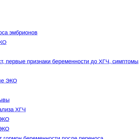
оса эмбрионов
ЭКО
т, первые признаки беременности до ХГЧ, симптомы
ле ЭКО
зывы
ализа ХГЧ
 ЭКО
 ЭКО
т гормон беременности после переноса