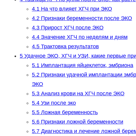
4.1
На что влияет ХГЧ при ЭКО
4.2
Признаки беременности после ЭКО
4.3
Прирост ХГЧ после ЭКО
4.4
Значение ХГЧ по неделям и дням
4.5
Трактовка результатов
5
Удачное ЭКО, ХГЧ и УЗИ, какие первые пр
5.1
Имплантация яйцеклеток, эмбриона
5.2
Признаки удачной имплантации эмбр
ЭКО
5.3
Анализ крови на ХГЧ после ЭКО
5.4
Узи после эко
5.5
Ложная беременность
5.6
Признаки ложной беременности
5.7
Диагностика и лечение ложной бере