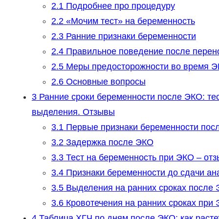
2.1
Подробнее про процедуру
2.2
«Мочим тест» на беременность
2.3
Ранние признаки беременности
2.4
Правильное поведение после перен
2.5
Меры предосторожности во время 
2.6
Основные вопросы
3
Ранние сроки беременности после ЭКО: тес
выделения. Отзывы
3.1
Первые признаки беременности пос
3.2
Задержка после ЭКО
3.3
Тест на беременность при ЭКО – от
3.4
Признаки беременности до сдачи ан
3.5
Выделения на ранних сроках после
3.6
Кровотечения на ранних сроках при
4
Таблица ХГЧ по дням после ЭКО: как расте