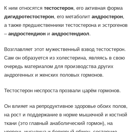
К ним относятся
тестостерон
, его активная форма
дигидротестостерон
, его метаболит
андростерон
,
а также предшественники тестостерона и эстрогенов
–
андростендион
и
андростендиол
.
Возглавляет этот мужественный взвод тестостерон.
Сам он образуется из холестерина, являясь в свою
очередь материалом для производства других
андрогенных и женских половых гормонов.
Тестостерон неспроста прозвали царём гормонов.
Он влияет на репродуктивное здоровье обоих полов,
на рост и поддержание в норме мышечной и костной
ткани (это главный анаболический гормон), на
уровень инсулина и белковый обмен, состояние