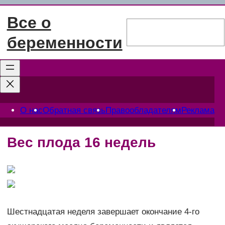
Перейти
Все о
к
Поиск
содержимому
беременности
О нас
Обратная связь
Правообладателям
Реклама
Вес плода 16 недель
Шестнадцатая неделя завершает окончание 4-го