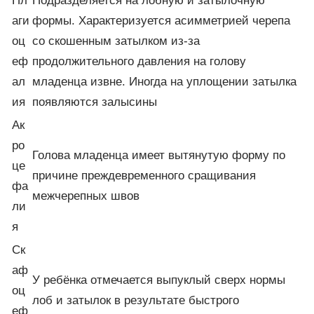
Пл
Подразделяется на лобную и затылочную
аги
формы. Характеризуется асимметрией черепа
оц
со скошенным затылком из-за
еф
продолжительного давления на голову
ал
младенца извне. Иногда на уплощении затылка
ия
появляются залысины
Ак
ро
Голова младенца имеет вытянутую форму по
це
причине преждевременного сращивания
фа
межчерепных швов
ли
я
Ск
аф
У ребёнка отмечается выпуклый сверх нормы
оц
лоб и затылок в результате быстрого
еф