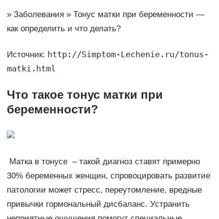
» Заболевания » Тонус матки при беременности —
как определить и что делать?
http://Simptom-Lechenie.ru/tonus-
Источник:
matki.html
Что такое тонус матки при
беременности?
Матка в тонусе – такой диагноз ставят примерно
30% беременных женщин, спровоцировать развитие
патологии может стресс, переутомление, вредные
привычки гормональный дисбаланс. Устранить
неприятные ощущения помогут специальные