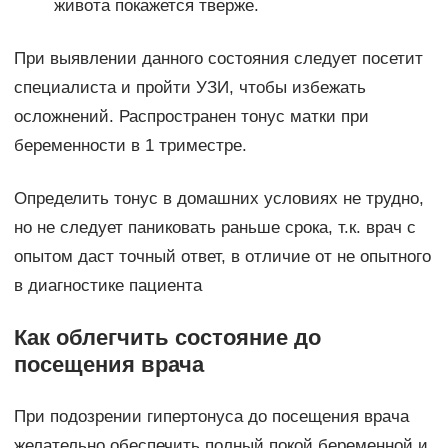
живота покажется тверже.
При выявлении данного состояния следует посетит
специалиста и пройти УЗИ, чтобы избежать
осложнений. Распространен тонус матки при
беременности в 1 триместре.
Определить тонус в домашних условиях не трудно,
но не следует паниковать раньше срока, т.к. врач с
опытом даст точный ответ, в отличие от не опытного
в диагностике пациента
Как облегчить состояние до
посещения врача
При подозрении гипертонуса до посещения врача
желательно обеспечить полный покой беременной и