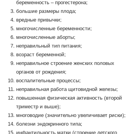
беременность – прогестерона;
большие размеры плода;
вредные привычки;
многочисленные беременности;
многочисленные аборты;
неправильный тип питания;
возраст беременной;
неправильное строение женских половых
органов от рождения;
воспалительные процессы;
неправильная работа щитовидной железы;
повышенная физическая активность (второй
триместр и выше);
многоводие (значительно увеличивает риски);
болезни эндокринного типа;
инфантильность матки (строение детского