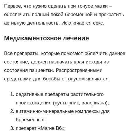
Первое, что нужно сделать при тонусе матки –
обеспечить полный покой беременной и прекратить
активную деятельность. Исключается секс.
Медикаментозное лечение
Все препараты, которые помогают облегчить данное
состояние, должен назначать врач исходя из
состояния пациентки. Распространенными
средствами для борьбы с тонусом являются:
седативные препараты растительного
происхождения (пустырник, валериана);
витаминно-минеральные комплексы для
беременных;
препарат «Магне В6»;