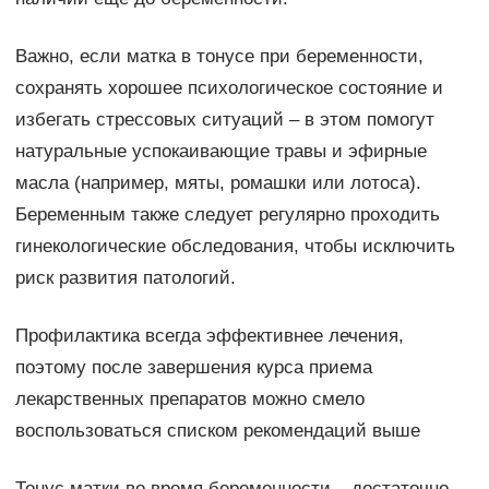
Важно, если матка в тонусе при беременности,
сохранять хорошее психологическое состояние и
избегать стрессовых ситуаций – в этом помогут
натуральные успокаивающие травы и эфирные
масла (например, мяты, ромашки или лотоса).
Беременным также следует регулярно проходить
гинекологические обследования, чтобы исключить
риск развития патологий.
Профилактика всегда эффективнее лечения,
поэтому после завершения курса приема
лекарственных препаратов можно смело
воспользоваться списком рекомендаций выше
Тонус матки во время беременности – достаточно