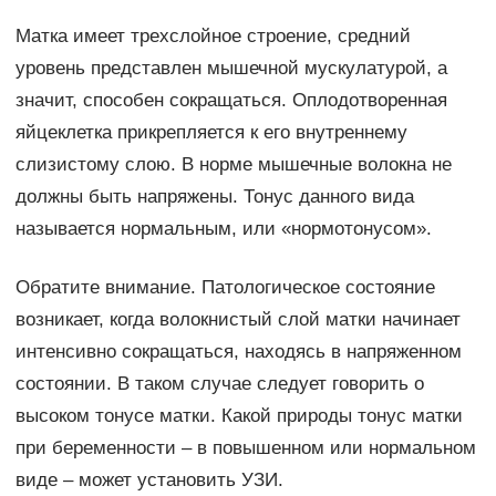
Матка имеет трехслойное строение, средний
уровень представлен мышечной мускулатурой, а
значит, способен сокращаться. Оплодотворенная
яйцеклетка прикрепляется к его внутреннему
слизистому слою. В норме мышечные волокна не
должны быть напряжены. Тонус данного вида
называется нормальным, или «нормотонусом».
Обратите внимание. Патологическое состояние
возникает, когда волокнистый слой матки начинает
интенсивно сокращаться, находясь в напряженном
состоянии. В таком случае следует говорить о
высоком тонусе матки. Какой природы тонус матки
при беременности – в повышенном или нормальном
виде – может установить УЗИ.