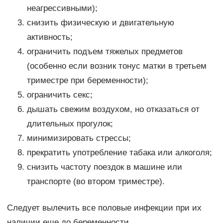
неагрессивными);
снизить физическую и двигательную
активность;
ограничить подъем тяжелых предметов
(особенно если возник тонус матки в третьем
триместре при беременности);
ограничить секс;
дышать свежим воздухом, но отказаться от
длительных прогулок;
минимизировать стрессы;
прекратить употребление табака или алкоголя;
снизить частоту поездок в машине или
транспорте (во втором триместре).
Следует вылечить все половые инфекции при их
наличии еще до беременности.