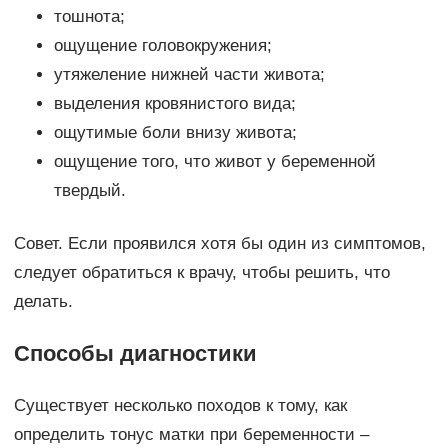
тошнота;
ощущение головокружения;
утяжеление нижней части живота;
выделения кровянистого вида;
ощутимые боли внизу живота;
ощущение того, что живот у беременной
твердый.
Совет. Если проявился хотя бы один из симптомов,
следует обратиться к врачу, чтобы решить, что
делать.
Способы диагностики
Существует несколько походов к тому, как
определить тонус матки при беременности –