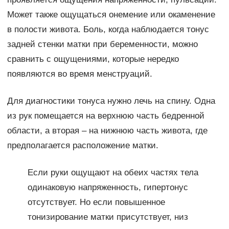
Может также ощущаться онемение или окаменение
в полости живота. Боль, когда наблюдается тонус
задней стенки матки при беременности, можно
сравнить с ощущениями, которые нередко
появляются во время менструаций.
Для диагностики тонуса нужно лечь на спину. Одна
из рук помещается на верхнюю часть бедренной
области, а вторая – на нижнюю часть живота, где
предполагается расположение матки.
Если руки ощущают на обеих частях тела
одинаковую напряженность, гипертонус
отсутствует. Но если повышенное
тонизирование матки присутствует, низ