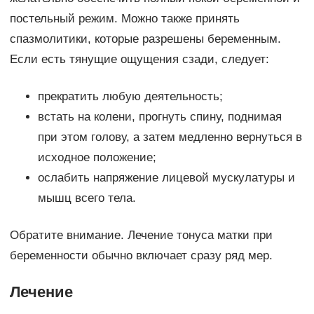
постельный режим. Можно также принять
спазмолитики, которые разрешены беременным.
Если есть тянущие ощущения сзади, следует:
прекратить любую деятельность;
встать на колени, прогнуть спину, поднимая
при этом голову, а затем медленно вернуться в
исходное положение;
ослабить напряжение лицевой мускулатуры и
мышц всего тела.
Обратите внимание. Лечение тонуса матки при
беременности обычно включает сразу ряд мер.
Лечение