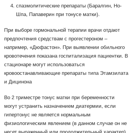
спазмолитические препараты (Баралгин, Но-
Шпа, Папаверин при тонусе матки).
При выборе гормональной терапии врачи отдают
предпочтения средствам с прогестероном –
например, «Дюфастон». При выявлении обильного
кровотечения показана госпитализация пациентки. В
стационаре могут использоваться
кровоостанавливающие препараты типа Этамзилата
и Дицинона
Во 2 триместре тонус матки при беременности
могут устранить назначением диатермии, если
гипертонус не является нормальным
физиологическим явлением (в данном случае он не
несет выраженный или продолжительный характер).