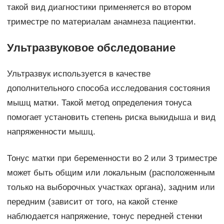
такой вид диагностики применяется во втором
триместре по материалам анамнеза пациентки.
Ультразвуковое обследование
Ультразвук используется в качестве
дополнительного способа исследования состояния
мышц матки. Такой метод определения тонуса
помогает установить степень риска выкидыша и вид
напряженности мышц.
Тонус матки при беременности во 2 или 3 триместре
может быть общим или локальным (расположенным
только на выборочных участках органа), задним или
передним (зависит от того, на какой стенке
наблюдается напряжение, тонус передней стенки