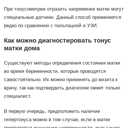
При тонусометрии отразить напряжение матки могут
специальные датчики. Данный способ применяется
редко по сравнению с пальпацией и УЗИ.
Как можно диагностировать тонус
матки дома
Существуют методы определения состояния матки
во время беременности, которые проводятся
самостоятельно. Их можно применять до визита к
врачу, так как подтвердить диагнозом ожжет только
специалист.
В первую очередь, предположить наличие
гипертонуса можно в том случае, если в матке
проявляется ощущения напряженности, пульсации.