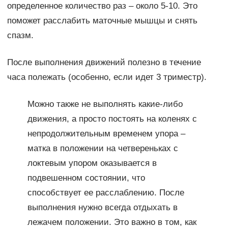
определенное количество раз – около 5-10. Это
поможет расслабить маточные мышцы и снять
спазм.
После выполнения движений полезно в течение
часа полежать (особенно, если идет 3 триместр).
Можно также не выполнять какие-либо
движения, а просто постоять на коленях с
непродолжительным временем упора –
матка в положении на четвереньках с
локтевым упором оказывается в
подвешенном состоянии, что
способствует ее расслаблению. После
выполнения нужно всегда отдыхать в
лежачем положении. Это важно в том, как