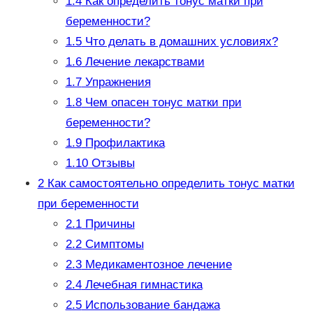
1.4
Как определить тонус матки при
беременности?
1.5
Что делать в домашних условиях?
1.6
Лечение лекарствами
1.7
Упражнения
1.8
Чем опасен тонус матки при
беременности?
1.9
Профилактика
1.10
Отзывы
2
Как самостоятельно определить тонус матки
при беременности
2.1
Причины
2.2
Симптомы
2.3
Медикаментозное лечение
2.4
Лечебная гимнастика
2.5
Использование бандажа