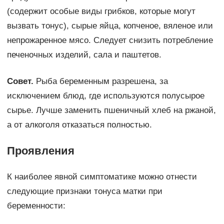
(содержит особые виды грибков, которые могут
вызвать тонус), сырые яйца, копченое, вяленое или
непрожаренное мясо. Следует снизить потребление
печеночных изделий, сала и паштетов.
Совет.
Рыба беременным разрешена, за
исключением блюд, где используются полусырое
сырье. Лучше заменить пшеничный хлеб на ржаной,
а от алкоголя отказаться полностью.
Проявления
К наиболее явной симптоматике можно отнести
следующие признаки тонуса матки при
беременности: