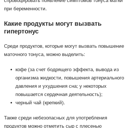
спровоцировать появление симптомов тонуса матки
при беременности.
Какие продукты могут вызвать
гипертонус
Среди продуктов, которые могут вызвать повышение
маточного тонуса, можно выделить:
кофе (за счет бодрящего эффекта, вывода из
организма жидкости, повышения артериального
давления и ухудшения сна; у некоторых
повышается сердечная деятельность);
черный чай (крепкий).
Также среди небезопасных для употребления
продуктов можно отметить сыр с плесенью