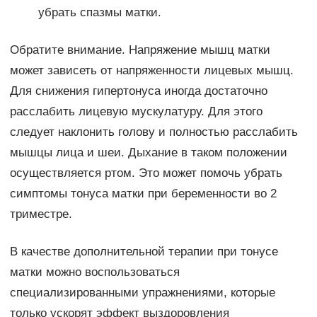
убрать спазмы матки.
Обратите внимание. Напряжение мышц матки
может зависеть от напряженности лицевых мышц.
Для снижения гипертонуса иногда достаточно
расслабить лицевую мускулатуру. Для этого
следует наклонить голову и полностью расслабить
мышцы лица и шеи. Дыхание в таком положении
осуществляется ртом. Это может помочь убрать
симптомы тонуса матки при беременности во 2
триместре.
В качестве дополнительной терапии при тонусе
матки можно воспользоваться
специализированными упражнениями, которые
только ускорят эффект выздоровления