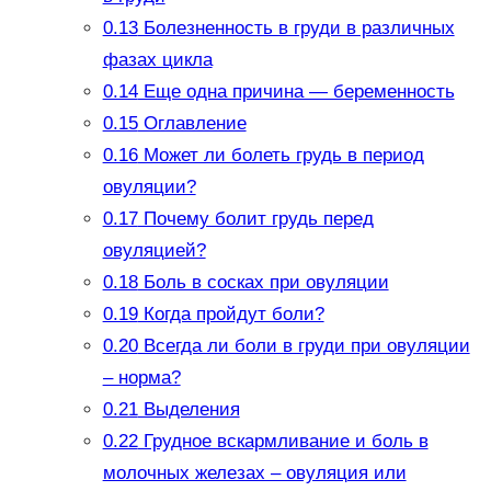
0.13
Болезненность в груди в различных
фазах цикла
0.14
Еще одна причина — беременность
0.15
Оглавление
0.16
Может ли болеть грудь в период
овуляции?
0.17
Почему болит грудь перед
овуляцией?
0.18
Боль в сосках при овуляции
0.19
Когда пройдут боли?
0.20
Всегда ли боли в груди при овуляции
– норма?
0.21
Выделения
0.22
Грудное вскармливание и боль в
молочных железах – овуляция или