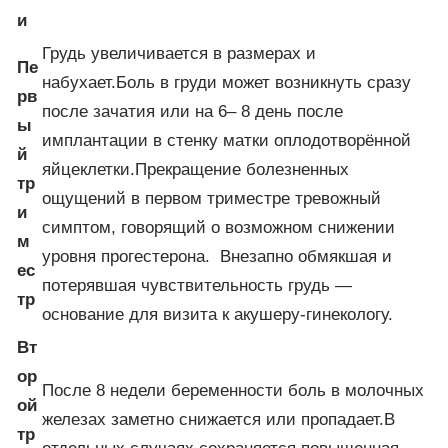
и
Грудь увеличивается в размерах и
Пе
набухает.Боль в груди может возникнуть сразу
рв
после зачатия или на 6– 8 день после
ы
имплантации в стенку матки оплодотворённой
й
яйцеклетки.Прекращение болезненных
тр
ощущений в первом триместре тревожный
и
симптом, говорящий о возможном снижении
м
уровня прогестерона. Внезапно обмякшая и
ес
потерявшая чувствительность грудь —
тр
основание для визита к акушеру-гинекологу.
Вт
ор
После 8 недели беременности боль в молочных
ой
железах заметно снижается или пропадает.В
тр