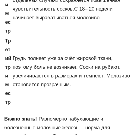
отдельных случаях сохраняется повышенная
и
чувствительность сосков.С 18– 20 недели
м
начинает вырабатываться молозиво.
ес
тр
Тр
ет
ий
Грудь полнеет уже за счёт жировой ткани,
тр
поэтому боль не возникает. Соски нагрубают,
и
увеличиваются в размерах и темнеют. Молозиво
м
становится прозрачным.
ес
тр
Важно знать!
Равномерно набухающие и
болезненные молочные железы – норма для