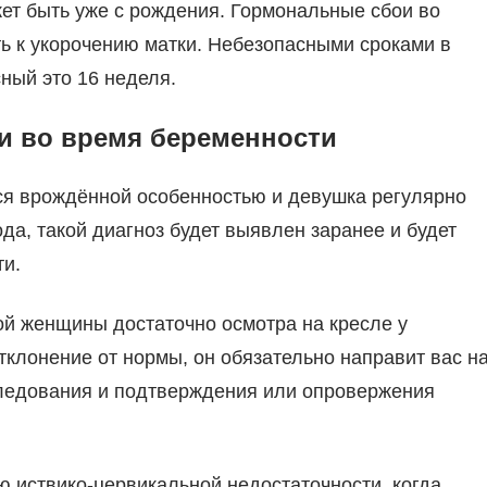
жет быть уже с рождения. Гормональные сбои во
ть к укорочению матки. Небезопасными сроками в
сный это 16 неделя.
ки во время беременности
тся врождённой особенностью и девушка регулярно
да, такой диагноз будет выявлен заранее и будет
и.
ой женщины достаточно осмотра на кресле у
отклонение от нормы, он обязательно направит вас н
ледования и подтверждения или опровержения
ю иствико-цервикальной недостаточности, когда