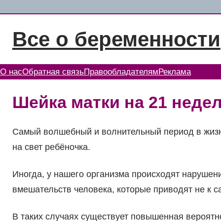
Перейти
к
Все о беременности
содержимому
О нас
Обратная связь
Правообладателям
Реклама
Шейка матки на 21 неде
Самый волшебный и волнительный период в жизн
на свет ребёночка.
Иногда, у нашего организма происходят нарушени
вмешательств человека, которые приводят не к с
В таких случаях существует повышенная вероят