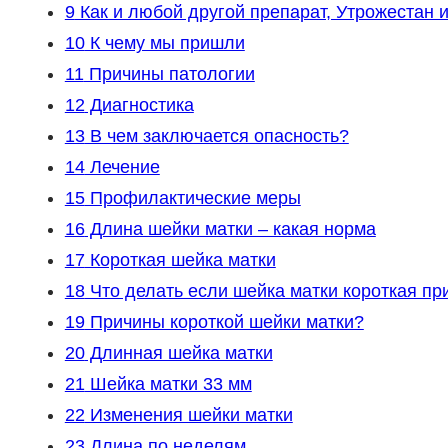
9
Как и любой другой препарат, Утрожестан 
10
К чему мы пришли
11
Причины патологии
12
Диагностика
13
В чем заключается опасность?
14
Лечение
15
Профилактические меры
16
Длина шейки матки – какая норма
17
Короткая шейка матки
18
Что делать если шейка матки короткая пр
19
Причины короткой шейки матки?
20
Длинная шейка матки
21
Шейка матки 33 мм
22
Изменения шейки матки
23
Длина по неделям