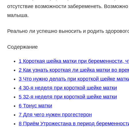
отсутствие возможности забеременеть. Возможно
малыша.
Реально ли успешно выносить и родить здорового
Содержание
1
Короткая шейка матки при беременности, ч
2
Как узнать короткая ли шейка матки во вр
3
Что нужно делать при короткой шейке матк
4
30-я неделя при короткой шейке матки
5
32-я неделя при короткой шейке матки
6
Тонус матки
7
Для чего нужен прогестерон
8
Приём Утрожестана в период беременности