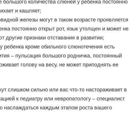
ме большого количества слюней у ребенка постоянно
чихает и кашляет;
видной железы могут в таком возрасте проявляется
нка постоянно открыт рот, язык утолщен и может не
т другие признаки отставания в развитии;
 у ребенка кроме обильного слюнотечения есть
ития – пульсация большого родничка, постоянный
рживает голову на весу, не может приподнять ее
кут слишком сильно или вас что-то настораживает в
тацией к педиатру или невропатологу – специалист
то наслаждаться каждым этапом роста вашего