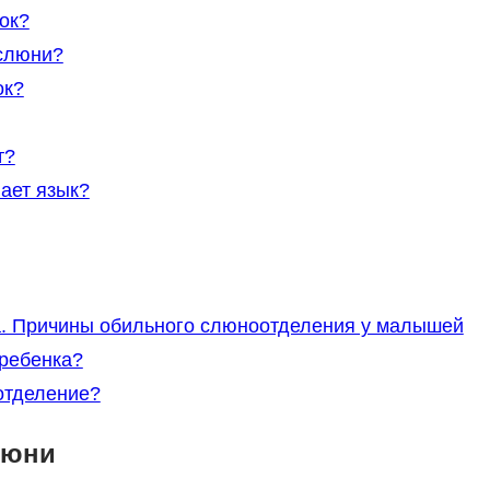
ок?
 слюни?
ок?
т?
ает язык?
а. Причины обильного слюноотделения у малышей
 ребенка?
отделение?
люни