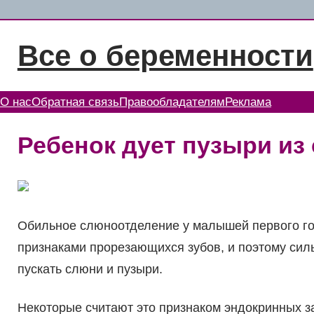
Перейти
к
Все о беременности
содержимому
О нас
Обратная связь
Правообладателям
Реклама
Ребенок дует пузыри из
Обильное слюноотделение у малышей первого го
признаками прорезающихся зубов, и поэтому силь
пускать слюни и пузыри.
Некоторые считают это признаком эндокринных з