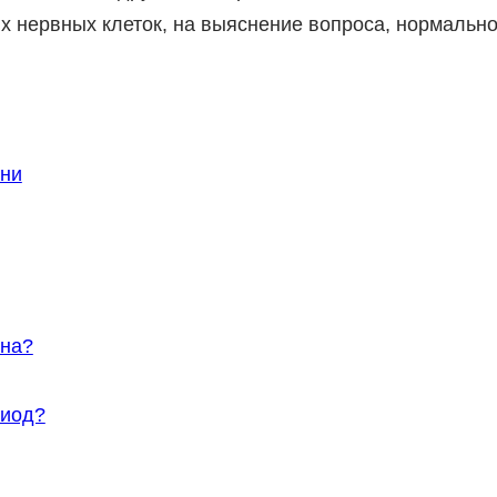
оих нервных клеток, на выяснение вопроса, нормальн
юни
юна?
риод?