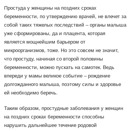
Простуда у женщины на поздних сроках
беременности, по утверждению врачей, не влечет за
собой таких тяжелых последствий – органы малыша
уже сформированы, да и плацента, которая
является мощнейшим барьером от
микроорганизмов, тоже. Но это совсем не значит,
что простуду, начиная со второй половины
беременности, можно пускать на самотек. Ведь
впереди у мамы великое событие – рождение
долгожданного малыша, поэтому силы и здоровье
ей необходимо беречь.
Таким образом, простудные заболевания у женщин
на поздних сроках беременности способны
нарушить дальнейшее течение родовой