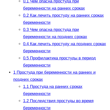
0.1
Чем опасна простуда при
беременности на ранних сроках
0.2
Как лечить простуду на ранних сроках
беременности
0.3
Чем опасна простуда при
беременности на поздних сроках
0.4
Как лечить простуду на поздних сроках
беременности
0.5
Профилактика простуды в период
беременности
1
Простуда при беременности на ранних и
поздних сроках
1.1
Простуда на ранних сроках
беременности
1.2
Последствия простуды во время
беременности