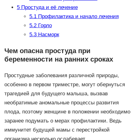
5
Простуда и её лечение
5.1
Профилактика и начало лечения
5.2
Горло
5.3
Насморк
Чем опасна простуда при
беременности на ранних сроках
Простудные заболевания различной природы,
особенно в первом триместре, могут обернуться
трагедией для будущего малыша, вызвав
необратимые аномальные процессы развития
плода, поэтому женщине в положении необходимо
заранее подумать о мерах профилактики. Ведь
иммунитет будущей мамы с перестройкой
организма несколько ослабевает.