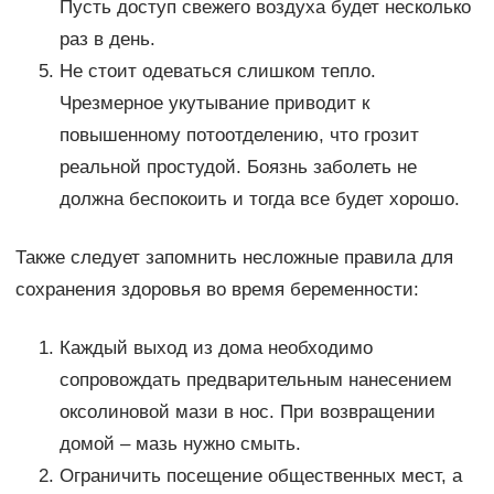
Пусть доступ свежего воздуха будет несколько
раз в день.
Не стоит одеваться слишком тепло.
Чрезмерное укутывание приводит к
повышенному потоотделению, что грозит
реальной простудой. Боязнь заболеть не
должна беспокоить и тогда все будет хорошо.
Также следует запомнить несложные правила для
сохранения здоровья во время беременности:
Каждый выход из дома необходимо
сопровождать предварительным нанесением
оксолиновой мази в нос. При возвращении
домой – мазь нужно смыть.
Ограничить посещение общественных мест, а