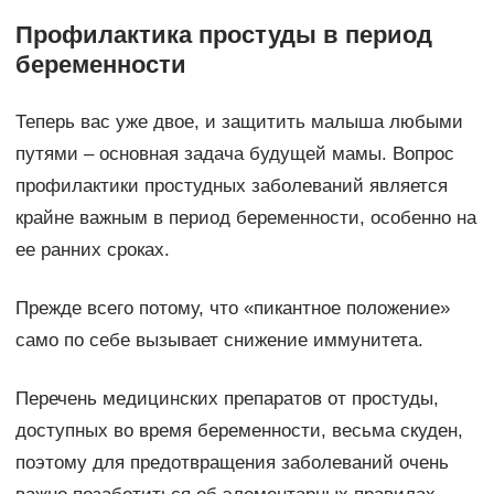
Профилактика простуды в период
беременности
Теперь вас уже двое, и защитить малыша любыми
путями – основная задача будущей мамы. Вопрос
профилактики простудных заболеваний является
крайне важным в период беременности, особенно на
ее ранних сроках.
Прежде всего потому, что «пикантное положение»
само по себе вызывает снижение иммунитета.
Перечень медицинских препаратов от простуды,
доступных во время беременности, весьма скуден,
поэтому для предотвращения заболеваний очень