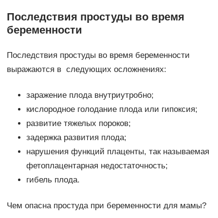
Последствия простуды во время
беременности
Последствия простуды во время беременности
выражаются в следующих осложнениях:
заражение плода внутриутробно;
кислородное голодание плода или гипоксия;
развитие тяжелых пороков;
задержка развития плода;
нарушения функций плаценты, так называемая
фетоплацентарная недостаточность;
гибель плода.
Чем опасна простуда при беременности для мамы?