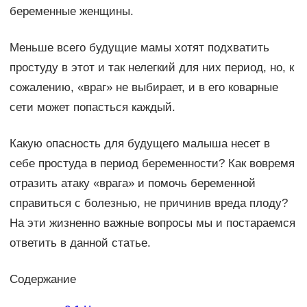
беременные женщины.
Меньше всего будущие мамы хотят подхватить
простуду в этот и так нелегкий для них период, но, к
сожалению, «враг» не выбирает, и в его коварные
сети может попасться каждый.
Какую опасность для будущего малыша несет в
себе простуда в период беременности? Как вовремя
отразить атаку «врага» и помочь беременной
справиться с болезнью, не причинив вреда плоду?
На эти жизненно важные вопросы мы и постараемся
ответить в данной статье.
Содержание