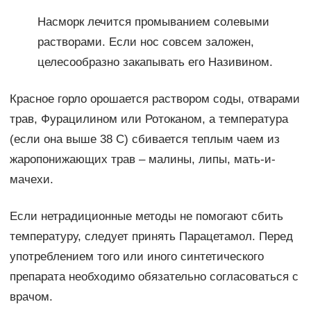
Насморк лечится промыванием солевыми
растворами. Если нос совсем заложен,
целесообразно закапывать его Називином.
Красное горло орошается раствором соды, отварами
трав, Фурацилином или Ротоканом, а температура
(если она выше 38 С) сбивается теплым чаем из
жаропонижающих трав – малины, липы, мать-и-
мачехи.
Если нетрадиционные методы не помогают сбить
температуру, следует принять Парацетамол. Перед
употреблением того или иного синтетического
препарата необходимо обязательно согласоваться с
врачом.