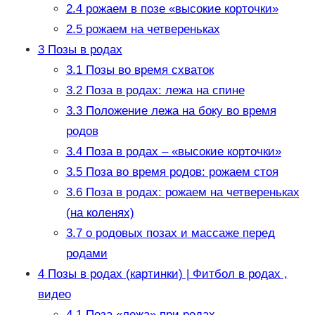
2.4
рожаем в позе «высокие корточки»
2.5
рожаем на четвереньках
3
Позы в родах
3.1
Позы во время схваток
3.2
Поза в родах: лежа на спине
3.3
Положение лежа на боку во время
родов
3.4
Поза в родах – «высокие корточки»
3.5
Поза во время родов: рожаем стоя
3.6
Поза в родах: рожаем на четвереньках
(на коленях)
3.7
о родовых позах и массаже перед
родами
4
Позы в родах (картинки) | Фитбол в родах ,
видео
4.1
Поза «лежа» при родах