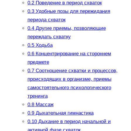
0.2
Поведение в период схваток
0.3
Удобные позы для пережидания
периода схваток
0.4
Другие приемы, позволяющие
переждать схватку
0.5
Ходьба
0.6
Концентрирование на стороннем
предмете
0.7
Соотношение схватки и процессов,
происходящих в организме, приемы
самостоятельного психологического
тренинга
0.8
Массаж
0.9
Дыхательная гимнастика
0.10
Дыхание в период начальной и
активной фазе схваток