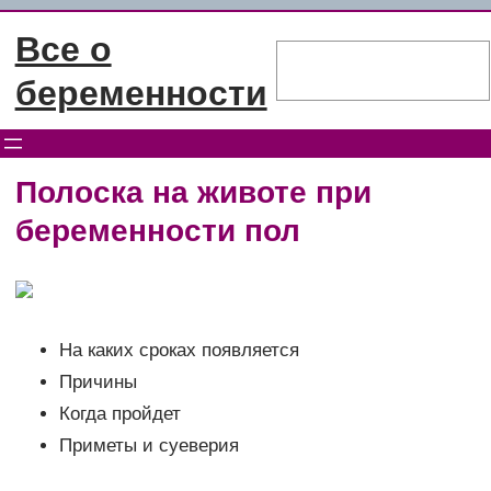
Перейти
Все о
к
Поиск
содержимому
беременности
Полоска на животе при
беременности пол
На каких сроках появляется
Причины
Когда пройдет
Приметы и суеверия