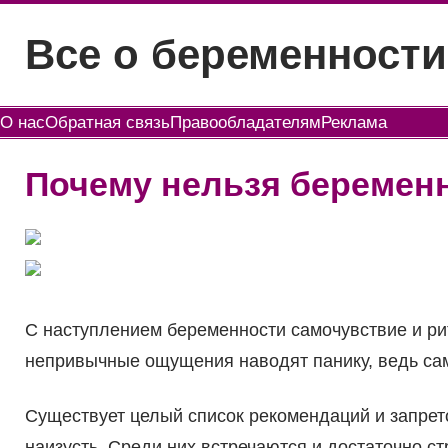
Перейти
Все о беременности
к
содержимому
О нас
Обратная связь
Правообладателям
Реклама
Почему нельзя беременн
С наступлением беременности самочувствие и р
непривычные ощущения наводят панику, ведь сам
Существует целый список рекомендаций и запрет
наизусть. Среди них встречаются и достаточно с