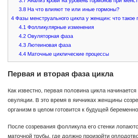
3.7
Анализ крови на уровень гормонов при менс
3.8
На что влияют те или иные гормоны?
4
Фазы менструального цикла у женщин: что такое 
4.1
Фолликулярные изменения
4.2
Овуляторная фаза
4.3
Лютеиновая фаза
4.4
Маточные циклические процессы
Первая и вторая фаза цикла
Как известно, первая половина цикла начинаетс
овуляции. В это время в яичниках женщины созре
организм в целом готовится к будущей беременно
После созревания фолликула его стенки лопаются
маточной трубы, где должно произойти оплодотв