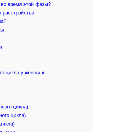
 во время этой фазы?
 расстройства
ла?
зы
и
го цикла у женщины
ного цикла)
ого цикла)
цикла)