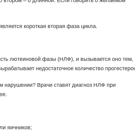
во втором – о длинной. Если говорить о желаемом
вляется короткая вторая фаза цикла.
ость лютеиновой фазы (НЛФ), и вызывается оно тем,
вырабатывает недостаточное количество прогестеро
м нарушении? Врачи ставят диагноз НЛФ при
ее.
ли яичников;