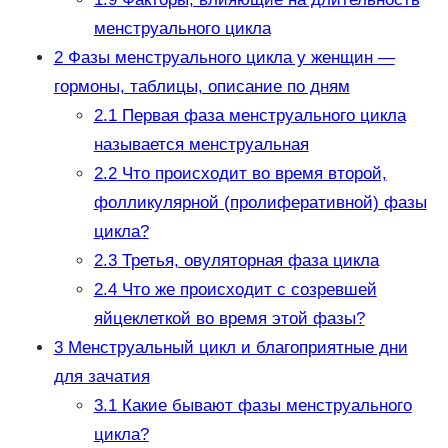
менструального цикла
2
Фазы менструального цикла у женщин —
гормоны, таблицы, описание по дням
2.1
Первая фаза менструального цикла
называется менструальная
2.2
Что происходит во время второй,
фолликулярной (пролиферативной) фазы
цикла?
2.3
Третья, овуляторная фаза цикла
2.4
Что же происходит с созревшей
яйцеклеткой во время этой фазы?
3
Менструальный цикл и благоприятные дни
для зачатия
3.1
Какие бывают фазы менструального
цикла?