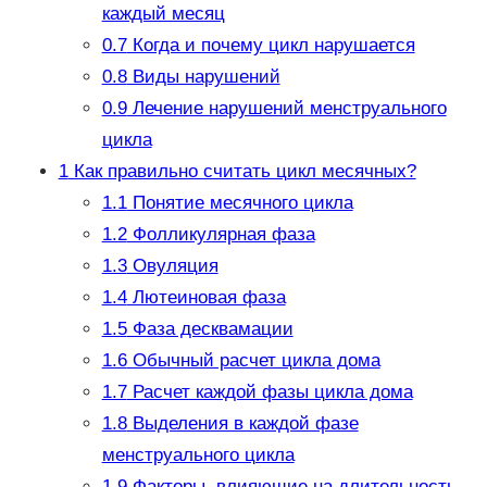
каждый месяц
0.7
Когда и почему цикл нарушается
0.8
Виды нарушений
0.9
Лечение нарушений менструального
цикла
1
Как правильно считать цикл месячных?
1.1
Понятие месячного цикла
1.2
Фолликулярная фаза
1.3
Овуляция
1.4
Лютеиновая фаза
1.5
Фаза десквамации
1.6
Обычный расчет цикла дома
1.7
Расчет каждой фазы цикла дома
1.8
Выделения в каждой фазе
менструального цикла
1.9
Факторы, влияющие на длительность