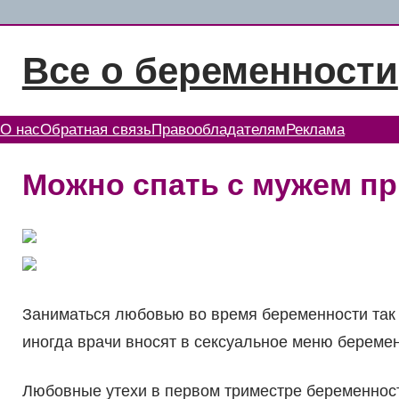
Перейти
к
Все о беременности
содержимому
О нас
Обратная связь
Правообладателям
Реклама
Можно спать с мужем п
Заниматься любовью во время беременности так ж
иногда врачи вносят в сексуальное меню беремен
Любовные утехи в первом триместре беременнос