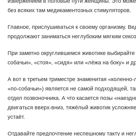
извержением в половые пути женщины. Это може
без всяких там медикаментозных стимуляторов.
Главное, прислушиваться к своему организму. Ве
продолжают заниматься неглубоким мягким секс
При заметно округлившемся животике выбирайте 
собачьи», «стоя», «сидя» или «лёжа на боку» и др
А вот в третьем триместре знаменитая «коленно-
«по-собачьи») является не самой подходящей, так
отдел позвоночника. А что касается позы «наезд
двигаться вверх-вниз, тяжёлый животик усложняе
устаёт.
Отдавайте предпочтение неспешному такту и не