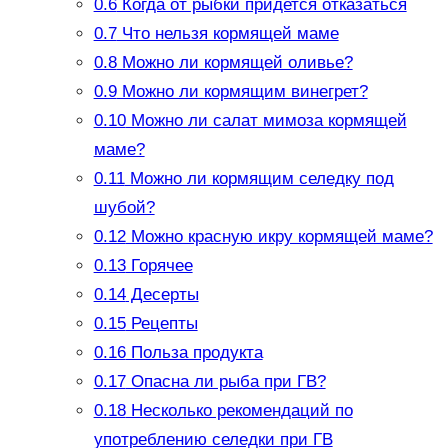
0.6
Когда от рыбки придется отказаться
0.7
Что нельзя кормящей маме
0.8
Можно ли кормящей оливье?
0.9
Можно ли кормящим винегрет?
0.10
Можно ли салат мимоза кормящей
маме?
0.11
Можно ли кормящим селедку под
шубой?
0.12
Можно красную икру кормящей маме?
0.13
Горячее
0.14
Десерты
0.15
Рецепты
0.16
Польза продукта
0.17
Опасна ли рыба при ГВ?
0.18
Несколько рекомендаций по
употреблению селедки при ГВ