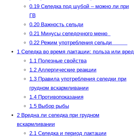
0.19
Селедка под шубой – можно ли при
ГВ
0.20
Важность сельди
0.21
Минусы селедочного меню
0.22
Режим употребления сельди
1
Селедка во время лактации: польза или вред
1.1
Полезные свойства
1.2
Аллергические реакции
1.3
Правила употребления селедки при
грудном вскармливании
1.4
Противопоказания
1.5
Выбор рыбы
2
Вредна ли селедка при грудном
вскармливании
2.1
Селедка и период лактации