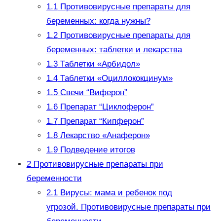
1.1
Противовирусные препараты для
беременных: когда нужны?
1.2
Противовирусные препараты для
беременных: таблетки и лекарства
1.3
Таблетки «Арбидол»
1.4
Таблетки «Оциллококцинум»
1.5
Свечи “Виферон”
1.6
Препарат “Циклоферон”
1.7
Препарат “Кипферон”
1.8
Лекарство «Анаферон»
1.9
Подведение итогов
2
Противовирусные препараты при
беременности
2.1
Вирусы: мама и ребенок под
угрозой. Противовирусные препараты при