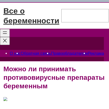
Перейти
Все о
к
Поиск
содержимому
беременности
О нас
Обратная связь
Правообладателям
Реклама
Можно ли принимать
противовирусные препараты
беременным