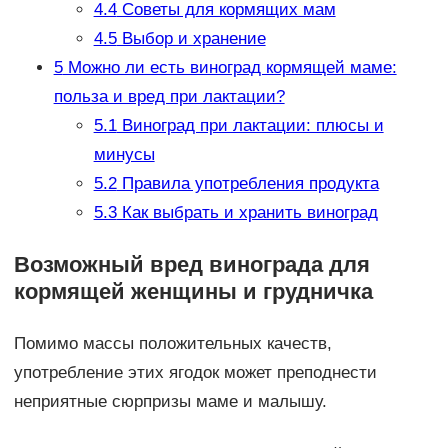
4.4
Советы для кормящих мам
4.5
Выбор и хранение
5
Можно ли есть виноград кормящей маме:
польза и вред при лактации?
5.1
Виноград при лактации: плюсы и
минусы
5.2
Правила употребления продукта
5.3
Как выбрать и хранить виноград
Возможный вред винограда для
кормящей женщины и грудничка
Помимо массы положительных качеств,
употребление этих ягодок может преподнести
неприятные сюрпризы маме и малышу.