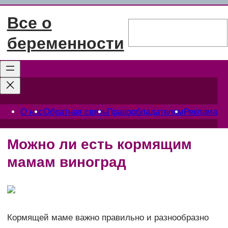
Перейти
Все о
к
Поиск
содержимому
беременности
О нас
Обратная связь
Правообладателям
Реклама
Можно ли есть кормящим
мамам виноград
Кормящей маме важно правильно и разнообразно