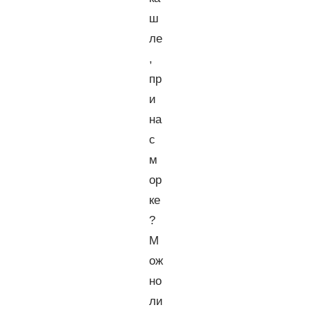
ш
ле
,
пр
и
на
с
м
ор
ке
?
М
ож
но
ли