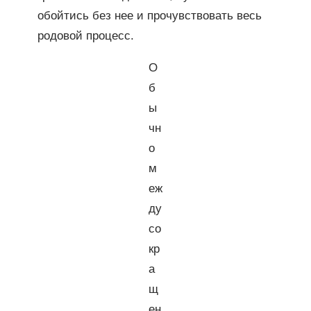
обойтись без нее и прочувствовать весь
родовой процесс.
О
б
ы
чн
о
м
еж
ду
со
кр
а
щ
ен