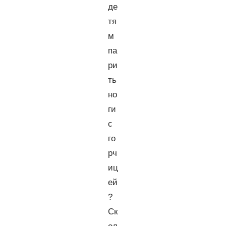
де
тя
м
па
ри
ть
но
ги
с
го
рч
иц
ей
?
Ск