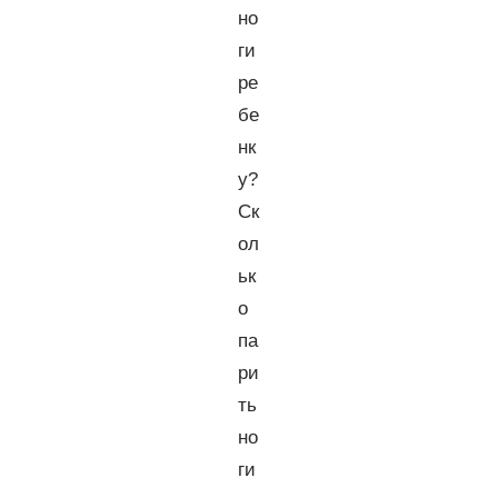
но
ги
ре
бе
нк
у?
Ск
ол
ьк
о
па
ри
ть
но
ги