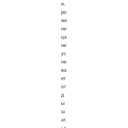
и,
ро
же
ни
ца
не
ус
пе
ва
ет
от
д
ы
ш
ат