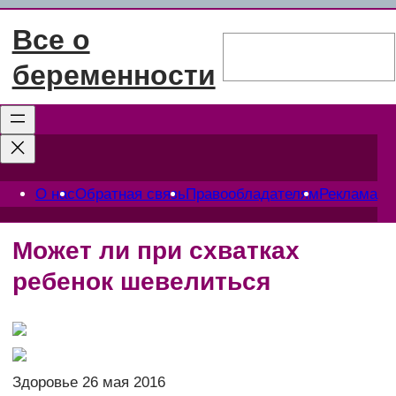
Перейти
Все о
к
Поиск
содержимому
беременности
О нас
Обратная связь
Правообладателям
Реклама
Может ли при схватках
ребенок шевелиться
Здоровье 26 мая 2016