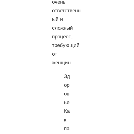
очень
ответственн
ый и
сложный
процесс,
требующий
от
женщин…
Зд
ор
ов
ье
Ка
к
па