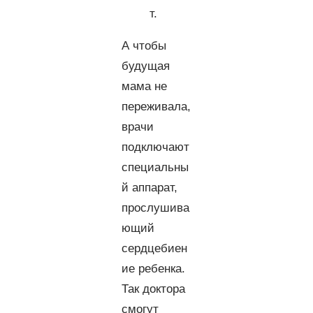
т.
А чтобы
будущая
мама не
переживала,
врачи
подключают
специальны
й аппарат,
прослушива
ющий
сердцебиен
ие ребенка.
Так доктора
смогут