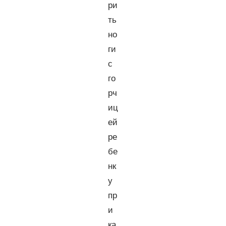
ри
ть
но
ги
с
го
рч
иц
ей
ре
бе
нк
у
пр
и
ка