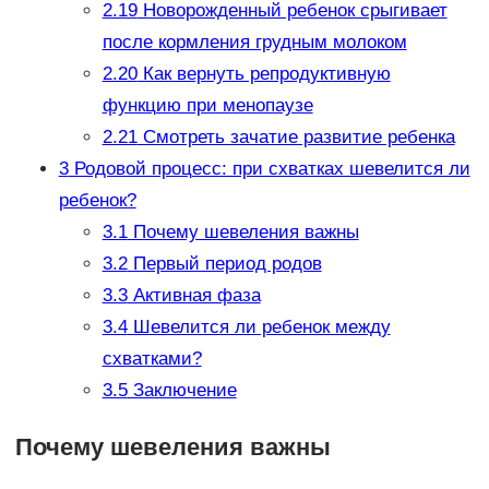
2.19
Новорожденный ребенок срыгивает
после кормления грудным молоком
2.20
Как вернуть репродуктивную
функцию при менопаузе
2.21
Смотреть зачатие развитие ребенка
3
Родовой процесс: при схватках шевелится ли
ребенок?
3.1
Почему шевеления важны
3.2
Первый период родов
3.3
Активная фаза
3.4
Шевелится ли ребенок между
схватками?
3.5
Заключение
Почему шевеления важны