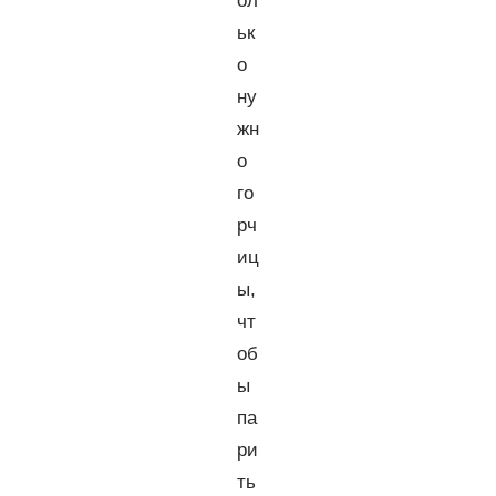
ол
ьк
о
ну
жн
о
го
рч
иц
ы,
чт
об
ы
па
ри
ть