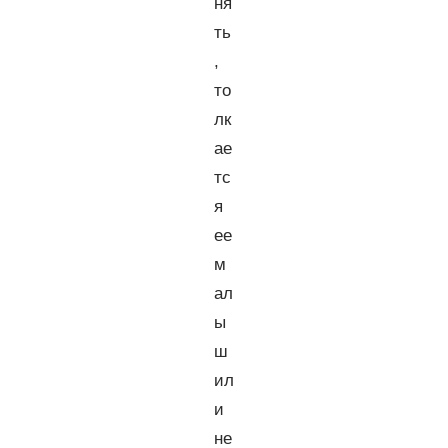
ня
ть
,
то
лк
ае
тс
я
ее
м
ал
ы
ш
ил
и
не