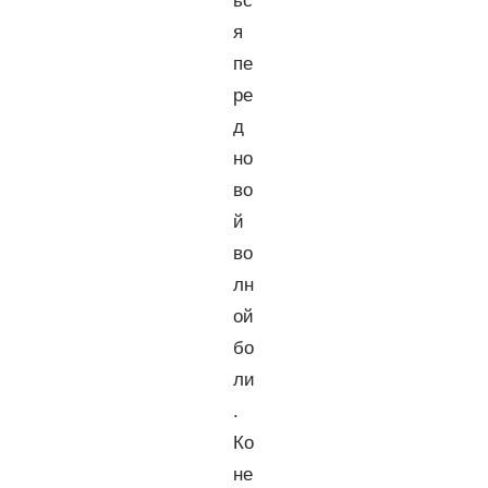
ьс
я
пе
ре
д
но
во
й
во
лн
ой
бо
ли
.
Ко
не