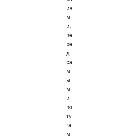
ия
м
и,
пе
ре
д
са
м
ы
м
и
по
ту
га
м