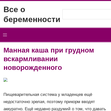
Перейти
Все о
к
Поиск
беременности
содержимому
Манная каша при грудном
вскармливании
новорожденного
Пищеварительная система у младенцев ещё
недостаточно зрелая, поэтому прикорм вводят
аккуратно. Ещё недавно раздумий о том, что давать