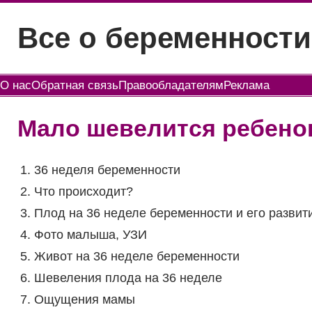
Перейти
Все о беременности
к
содержимому
О нас
Обратная связь
Правообладателям
Реклама
Мало шевелится ребенок
36 неделя беременности
Что происходит?
Плод на 36 неделе беременности и его развит
Фото малыша, УЗИ
Живот на 36 неделе беременности
Шевеления плода на 36 неделе
Ощущения мамы