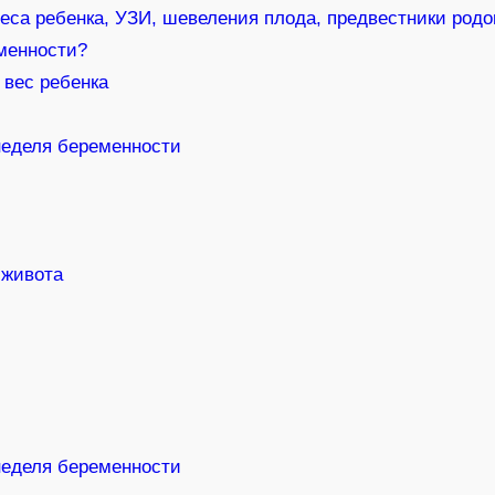
веса ребенка, УЗИ, шевеления плода, предвестники родо
менности?
 вес ребенка
неделя беременности
 живота
и
неделя беременности