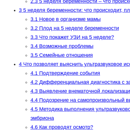
2.3
5 неделя беременности – что происх
3
5 неделя беременности: что происходит, пл
3.1
Новое в организме мамы
3.2
Плод на 5 неделе беременности
3.3
Что покажет УЗИ на 5 неделе?
3.4
Возможные проблемы
3.5
Семейные отношения
4
Что позволяет выяснить ультразвуковое и
4.1
Подтверждение события
4.2
Дифференциальная диагностика с з
4.3
Выявление внематочной локализаци
4.4
Подозрение на самопроизвольный 
4.5
Методика выполнения ультразвуково
эмбриона
4.6
Как проводят осмотр?