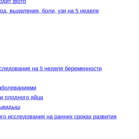
одит фото
од, выделения, боли, узи на 5 неделе
сследование на 5 неделе беременности
аболеваниями
и плодного яйца
выкидыш
го исследования на ранних сроках развития