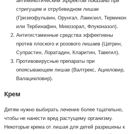
антимикотическим эффектом показаны при
стригущем и отрубевидном лишае
(Гризеофульвин, Орунгал, Ламизил, Термикон
или Тербинафин, Микозорал, Флуконазол).
Антигистаминные средства эффективны
против плоского и розового лишаев (Цетрин,
Супрастин, Лоратадин, Кларитин, Тавегил).
Противовирусные препараты при
опоясывающем лишае (Валтрекс, Ацикловир,
Валацикловир).
Крем­
Детям нужно выбирать лечение более тщательно,
чтобы не нанести вред растущему организму.
Некоторые крема от лишая для детей разрешены к