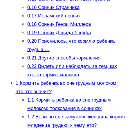
0.16
Сонник Странника
0.17
Исламский сонник
0.18
Сонник Генри Миллера
0.19
Сонник Дэвида Лоффа
0.20
Приснилось, что кормлю ребенка
грудью …
0.21
Другие способы кормления
0.22
Видеть или наблюдать за тем, как
кто-то кормит малыша
1
Кормить ребенка во сне грудным молоком:
что это значит?
1.1
Кормить ребенка во сне грудным
молоком: толкования в сонниках
1.2
Если во сне замужняя женщина кормит
младенца грудью: к чему это?