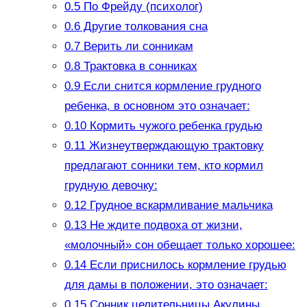
0.5
По Фрейду (психолог)
0.6
Другие толкования сна
0.7
Верить ли сонникам
0.8
Трактовка в сонниках
0.9
Если снится кормление грудного
ребенка, в основном это означает:
0.10
Кормить чужого ребенка грудью
0.11
Жизнеутверждающую трактовку
предлагают сонники тем, кто кормил
грудную девочку:
0.12
Грудное вскармливание мальчика
0.13
Не ждите подвоха от жизни,
«молочный» сон обещает только хорошее:
0.14
Если приснилось кормление грудью
для дамы в положении, это означает:
0.15
Сонник целительницы Акулины