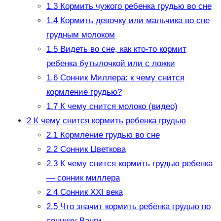
1.3
Кормить чужого ребенка грудью во сне
1.4
Кормить девочку или мальчика во сне
грудным молоком
1.5
Видеть во сне, как кто-то кормит
ребенка бутылочкой или с ложки
1.6
Сонник Миллера: к чему снится
кормление грудью?
1.7
К чему снится молоко (видео)
2
К чему снится кормить ребенка грудью
2.1
Кормление грудью во сне
2.2
Сонник Цветкова
2.3
К чему снится кормить грудью ребенка
— сонник миллера
2.4
Сонник XXI века
2.5
Что значит кормить ребёнка грудью по
соннику Ванги