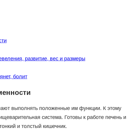
сти
веления, развитие, вес и размеры
янет, болит
менности
ают выполнять положенные им функции. К этому
щеварительная система. Готовы к работе печень и
тонкий и толстый кишечник.