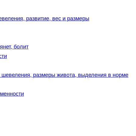
веления, развитие, вес и размеры
янет, болит
сти
и шевеления, размеры живота, выделения в норме
еменности