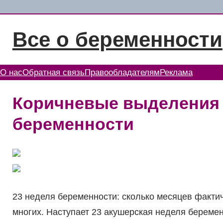
Перейти
к
Все о беременности
содержимому
О нас
Обратная связь
Правообладателям
Реклама
Коричневые выделения 
беременности
23 неделя беременности: сколько месяцев факт
многих. Наступает 23 акушерская неделя беремен