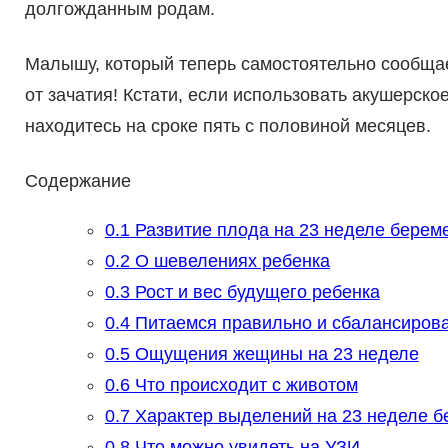
долгожданным родам.
Малышу, который теперь самостоятельно сообщае
от зачатия! Кстати, если использовать акушерск
находитесь на сроке пять с половиной месяцев.
Содержание
0.1
Развитие плода на 23 неделе берем
0.2
О шевелениях ребенка
0.3
Рост и вес будущего ребенка
0.4
Питаемся правильно и сбалансиров
0.5
Ощущения жещины на 23 неделе
0.6
Что происходит с животом
0.7
Характер выделений на 23 неделе б
0.8
Что можно увидеть на УЗИ