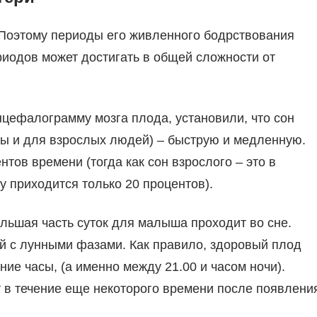
! Поэтому периоды его живленного бодрствования
риодов может достигать в общей сложности от
нцефалограмму мозга плода, установили, что сон
ны и для взрослых людей) – быструю и медленную.
тов времени (тогда как сон взрослого – это в
 приходится только 20 процентов).
льшая часть суток для малыша проходит во сне.
ой с лунными фазами. Как правило, здоровый плод
ие часы, (а именно между 21.00 и часом ночи).
т в течение еще некоторого времени после появлени