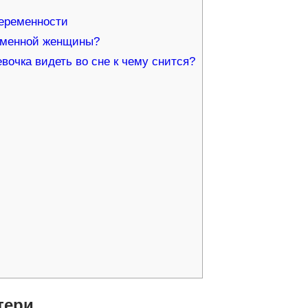
еременности
ременной женщины?
очка видеть во сне к чему снится?
тери