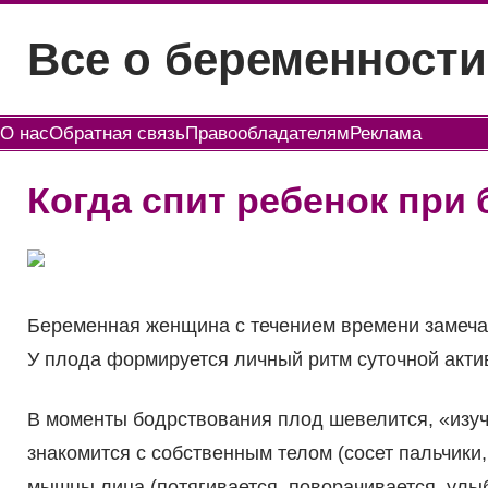
Перейти
Все о беременности
к
содержимому
О нас
Обратная связь
Правообладателям
Реклама
Когда спит ребенок при
Беременная женщина с течением времени замечае
У плода формируется личный ритм суточной акти
В моменты бодрствования плод шевелится, «изуч
знакомится с собственным телом (сосет пальчики,
мышцы лица (потягивается, поворачивается, улыба