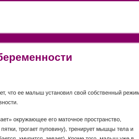
 беременности
т, что ее малыш установил свой собственный режим
вности.
ает» окружающее его маточное пространство,
 пятки, трогает пуповину), тренирует мышцы тела и
ется, хмурится, зевает). Кроме того, малыш уже в