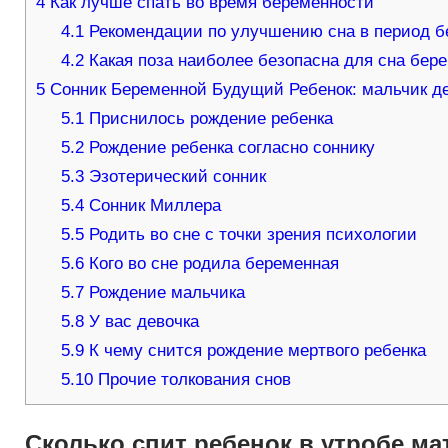
4
Как лучше спать во время беременности
4.1
Рекомендации по улучшению сна в период б
4.2
Какая поза наиболее безопасна для сна бе
5
Сонник Беременной Будущий Ребенок: мальчик дев
5.1
Приснилось рождение ребенка
5.2
Рождение ребенка согласно соннику
5.3
Эзотерический сонник
5.4
Сонник Миллера
5.5
Родить во сне с точки зрения психологии
5.6
Кого во сне родила беременная
5.7
Рождение мальчика
5.8
У вас девочка
5.9
К чему снится рождение мертвого ребенка
5.10
Прочие толкования снов
Сколько спит ребенок в утробе ма