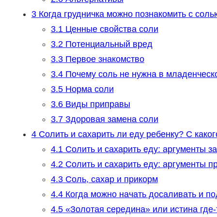
3
Когда грудничка можно познакомить с соль
3.1
Ценные свойства соли
3.2
Потенциальный вред
3.3
Первое знакомство
3.4
Почему соль не нужна в младенческ
3.5
Норма соли
3.6
Виды приправы
3.7
Здоровая замена соли
4
Солить и сахарить ли еду ребенку? С каког
4.1
Солить и сахарить еду: аргументы за
4.2
Солить и сахарить еду: аргументы п
4.3
Соль, сахар и прикорм
4.4
Когда можно начать досаливать и п
4.5
«Золотая середина» или истина где-