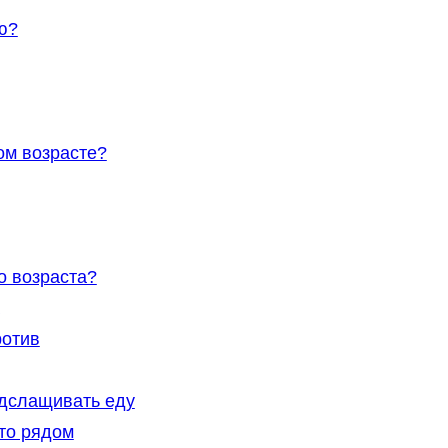
ю?
ом возрасте?
о возраста?
ротив
одслащивать еду
то рядом