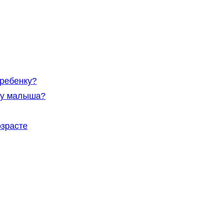
 ребенку?
щу малыша?
озрасте