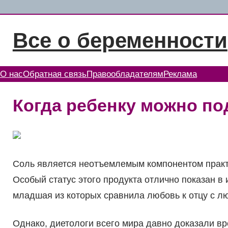
Перейти
к
Все о беременности
содержимому
О нас
Обратная связь
Правообладателям
Реклама
Когда ребенку можно п
Соль является неотъемлемым компонентом практи
Особый статус этого продукта отлично показан в 
младшая из которых сравнила любовь к отцу с л
Однако, диетологи всего мира давно доказали в