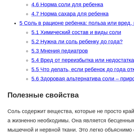
4.6
Норма соли для ребенка
4.7
Норма сахара для ребенка
5
Соль в рационе ребенка: польза или вред,
5.1
Химический состав и виды соли
5.2
Нужна ли соль ребенку до года?
5.3
Мнения педиатров
5.4
Вред от переизбытка или недостатка
5.5
Что делать, если ребенок до года о
5.6
Здоровая альтернатива соли – прир
Полезные свойства
Соль содержит вещества, которые не просто край
а жизненно необходимы. Она является бесценным
мышечной и нервной ткани. Это легко объяснимо 