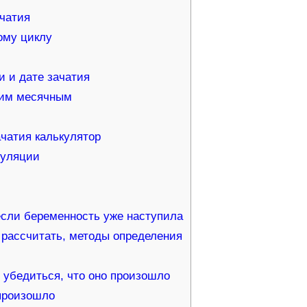
чатия
ому циклу
 и дате зачатия
ним месячным
ачатия калькулятор
вуляции
если беременность уже наступила
 рассчитать, методы определения
о убедиться, что оно произошло
 произошло