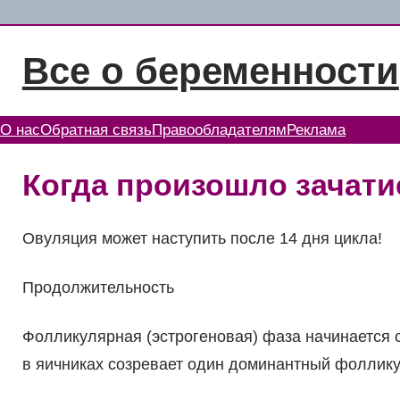
Перейти
к
Все о беременности
содержимому
О нас
Обратная связь
Правообладателям
Реклама
Когда произошло зачати
Овуляция может наступить после 14 дня цикла!
Продолжительность
Фолликулярная (эстрогеновая) фаза начинается 
в яичниках созревает один доминантный фолликул