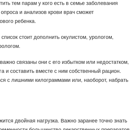
тить тем парам у кого есть в семье заболевания
опроса и анализов крови врач сможет
ового ребенка.
т список стоит дополнить окулистом, урологом,
рологом.
еважно связаны они с его избытком или недостатком,
га и составить вместе с ним собственный рацион.
ься с лишними килограммами или, наоборот, набрать
ится двойная нагрузка. Важно заранее точно знать
беременности большинство лекарственных препаратов