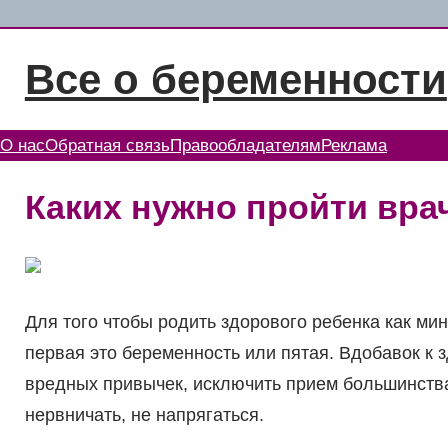
Перейти
к
Все о беременности
содержимому
О нас
Обратная связь
Правообладателям
Реклама
Каких нужно пройти вра
Для того чтобы родить здорового ребенка как м
первая это беременность или пятая. Вдобавок к 
вредных привычек, исключить прием большинства
нервничать, не напрягаться.