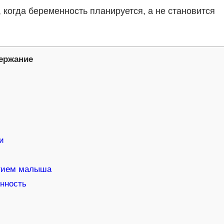
 когда беременность планируется, а не становится
ержание
и
атием малыша
енность