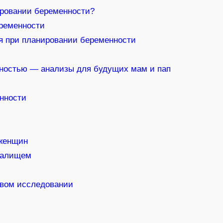
ировании беременности?
ременности
я при планировании беременности
нностью — анализы для будущих мам и пап
нности
 женщин
галищем
овом исследовании