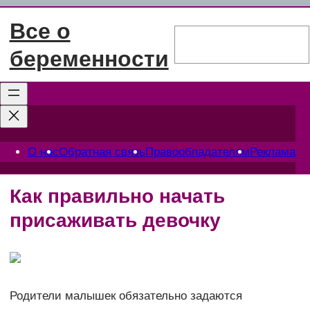
Перейти
Все о
к
Поиск
содержимому
беременности
О нас
Обратная связь
Правообладателям
Реклама
Как правильно начать
присаживать девочку
Родители малышек обязательно задаются