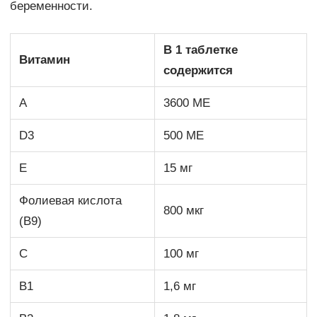
беременности.
В 1 таблетке
Витамин
содержится
A
3600 ME
D3
500 ME
E
15 мг
Фолиевая кислота
800 мкг
(В9)
C
100 мг
В1
1,6 мг