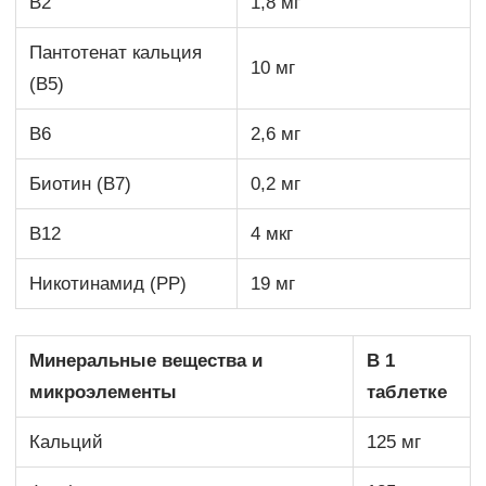
В2
1,8 мг
Пантотенат кальция
10 мг
(В5)
В6
2,6 мг
Биотин (В7)
0,2 мг
В12
4 мкг
Никотинамид (РР)
19 мг
Минеральные вещества и
В 1
микроэлементы
таблетке
Кальций
125 мг