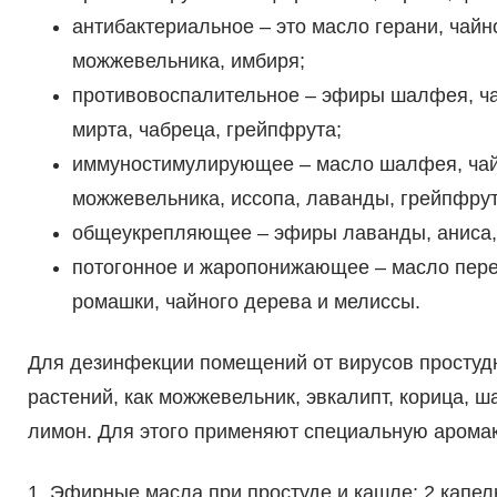
антибактериальное – это масло герани, чайно
можжевельника, имбиря;
противовоспалительное – эфиры шалфея, чай
мирта, чабреца, грейпфрута;
иммуностимулирующее – масло шалфея, чайно
можжевельника, иссопа, лаванды, грейпфрут
общеукрепляющее – эфиры лаванды, аниса, 
потогонное и жаропонижающее – масло переч
ромашки, чайного дерева и мелиссы.
Для дезинфекции помещений от вирусов простуд
растений, как можжевельник, эвкалипт, корица, ш
лимон. Для этого применяют специальную аромак
1. Эфирные масла при простуде и кашле: 2 капел