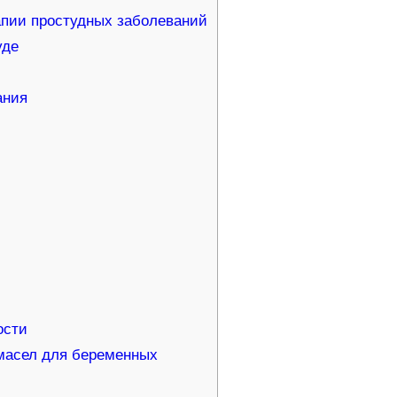
апии простудных заболеваний
уде
ания
ости
масел для беременных