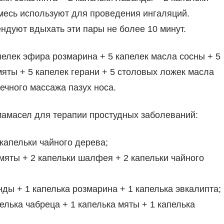
смесь используют для проведения ингаляций.
дуют вдыхать эти пары не более 10 минут.
пелек эфира розмарина + 5 капелек масла сосны + 5
мяты + 5 капелек герани + 5 столовых ложек масла
ечного массажа пазух носа.
мамасел для терапии простудных заболеваний:
 капельки чайного дерева;
 мяты + 2 капельки шалфея + 2 капельки чайного
нды + 1 капелька розмарина + 1 капелька эвкалипта;
пелька чабреца + 1 капелька мяты + 1 капелька