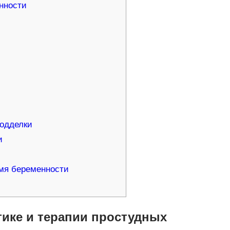
нности
подделки
и
мя беременности
ике и терапии простудных