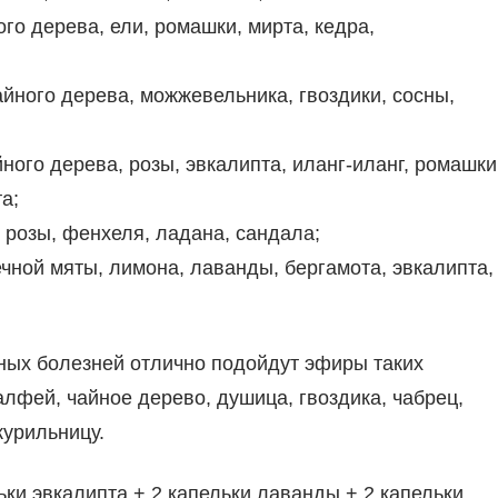
го дерева, ели, ромашки, мирта, кедра,
ного дерева, можжевельника, гвоздики, сосны,
го дерева, розы, эвкалипта, иланг-иланг, ромашки
а;
розы, фенхеля, ладана, сандала;
ной мяты, лимона, лаванды, бергамота, эвкалипта,
ных болезней отлично подойдут эфиры таких
алфей, чайное дерево, душица, гвоздика, чабрец,
урильницу.
ьки эвкалипта + 2 капельки лаванды + 2 капельки