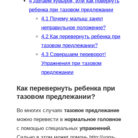
4
Делаем кувырок, или как повернуть
ребенка при тазовом предлежании
4.1
Почему малыш занял
неправильное положение?
4.2
Как перевернуть ребенка при
тазовом предлежании?
4.3
Совершаем переворот!
Упражнения при тазовом
предлежании
Как перевернуть ребенка при
тазовом предлежании?
Во многих случаях
тазовое предлежание
можно перевести в
нормальное головное
с помощью специальных
упражнений
.
Сильно в этом может помочь http://yoga-