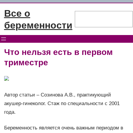
Перейти
Все о
к
Поиск
содержимому
беременности
Что нельзя есть в первом
триместре
Автор статьи – Созинова А.В., практикующий
акушер-гинеколог. Стаж по специальности с 2001
года.
Беременность является очень важным периодом в