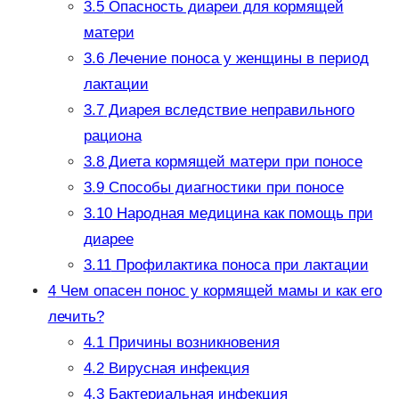
3.5
Опасность диареи для кормящей
матери
3.6
Лечение поноса у женщины в период
лактации
3.7
Диарея вследствие неправильного
рациона
3.8
Диета кормящей матери при поносе
3.9
Способы диагностики при поносе
3.10
Народная медицина как помощь при
диарее
3.11
Профилактика поноса при лактации
4
Чем опасен понос у кормящей мамы и как его
лечить?
4.1
Причины возникновения
4.2
Вирусная инфекция
4.3
Бактериальная инфекция