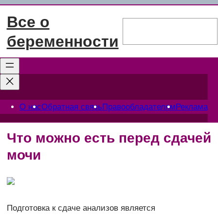
Перейти
Все о
к
Поиск
содержимому
беременности
О нас
Обратная связь
Правообладателям
Реклама
Что можно есть перед сдачей
мочи
Подготовка к сдаче анализов является