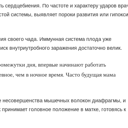
ь сердцебиения. По частоте и характеру ударов вра
стой системы, выявляет пороки развития или гипокс
ия своего чада. Иммунная система плода уже
иск внутриутробного заражения достаточно велик.
омежутки дня, впервые начинают работать
евное, чем в ночное время. Часто будущая мама
ие несовершенства мышечных волокон диафрагмы, и
принимает головное положение в матке, готовясь к