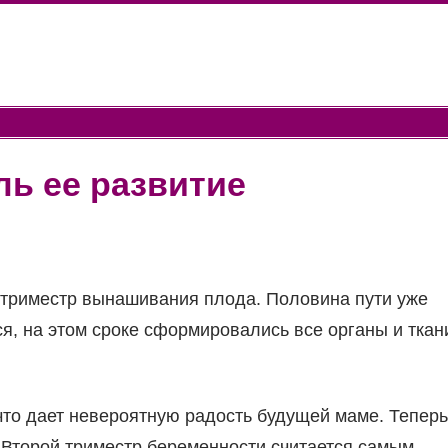
ль ее развитие
й триместр вынашивания плода. Половина пути уже
я, на этом сроке сформировались все органы и ткан
что дает невероятную радость будущей маме. Теперь
Второй триместр беременности считается самым