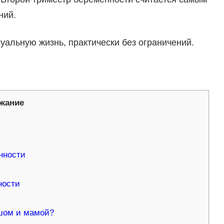
ний.
уальную жизнь, практически без ограничений.
жание
нности
ности
ышом и мамой?