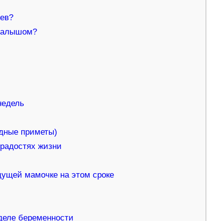
цев?
 малышом?
недель
одные приметы)
 радостях жизни
дущей мамочке на этом сроке
еделе беременности