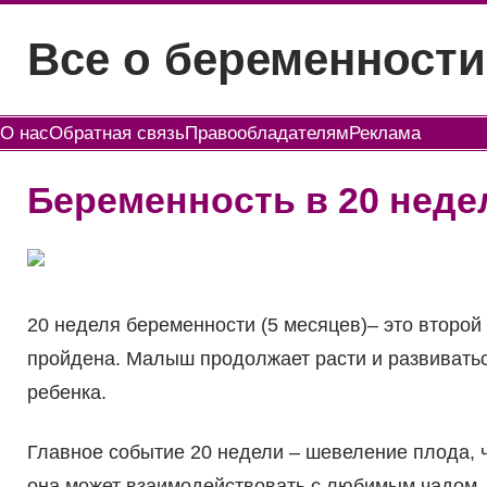
Перейти
Все о беременности
к
содержимому
О нас
Обратная связь
Правообладателям
Реклама
Беременность в 20 неде
20 неделя беременности (5 месяцев)– это второ
пройдена. Малыш продолжает расти и развиватьс
ребенка.
Главное событие 20 недели – шевеление плода, 
она может взаимодействовать с любимым чадом. 