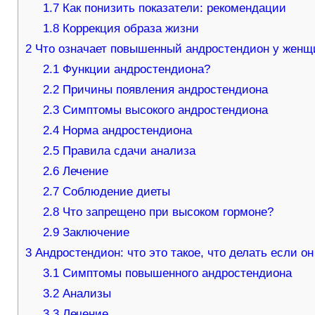
1.7
Как понизить показатели: рекомендации
1.8
Коррекция образа жизни
2
Что означает повышенный андростендион у женщ
2.1
Функции андростендиона?
2.2
Причины появления андростендиона
2.3
Симптомы высокого андростендиона
2.4
Норма андростендиона
2.5
Правила сдачи анализа
2.6
Лечение
2.7
Соблюдение диеты
2.8
Что запрещено при высоком гормоне?
2.9
Заключение
3
Андростендион: что это такое, что делать если 
3.1
Симптомы повышенного андростендиона
3.2
Анализы
3.3
Лечение