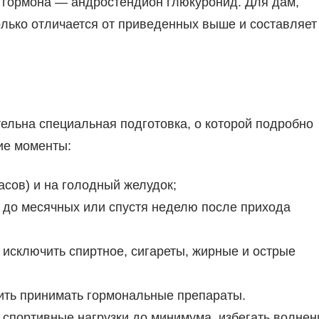
 гормона — андростендион глюкуронид. Для дам,
олько отличается от приведенных выше и составляет
ельна специальная подготовка, о которой подробно
ие моменты:
асов) и на голодный желудок;
й до месячных или спустя неделю после прихода
 исключить спиртное, сигареты, жирные и острые
тить принимать гормональные препараты.
и спортивные нагрузки до минимума, избегать волнен