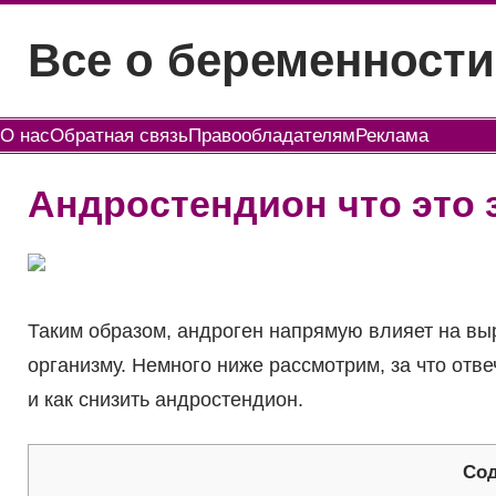
Перейти
Все о беременности
к
содержимому
О нас
Обратная связь
Правообладателям
Реклама
Андростендион что это 
Таким образом, андроген напрямую влияет на вы
организму. Немного ниже рассмотрим, за что отв
и как снизить андростендион.
Со