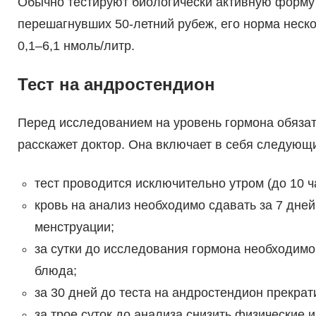
Обычно тестируют биологически активную форму
перешагнувших 50-летний рубеж, его норма неск
0,1–6,1 нмоль/литр.
Тест на андростендион
Перед исследованием на уровень гормона обязат
расскажет доктор. Она включает в себя следующ
тест проводится исключительно утром (до 10 ч
кровь на анализ необходимо сдавать за 7 дне
менструации;
за сутки до исследования гормона необходимо
блюда;
за 30 дней до теста на андростендион прекра
за трое суток до анализа снизить физические 