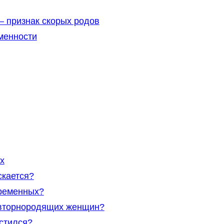
– признак скорых родов
менности
х
скается?
еременных?
овторнородящих женщин?
устился?