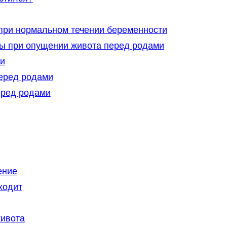
 при нормальном течении беременности
ы при опущении живота перед родами
ми
еред родами
еред родами
ение
ходит
живота