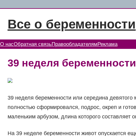
Перейти
к
Все о беременности
содержимому
О нас
Обратная связь
Правообладателям
Реклама
39 неделя беременности
39 неделя беременности или середина девятого м
полностью сформировался, подрос, окреп и готов
маленьким арбузом, длина которого составляет ок
На 39 неделе беременности живот опускается ещ