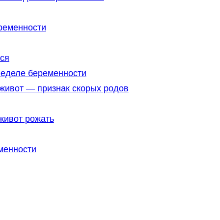
ременности
тся
неделе беременности
живот — признак скорых родов
живот рожать
менности