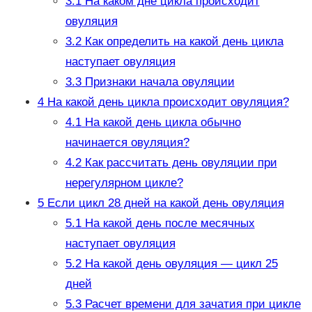
3.1
На каком дне цикла происходит
овуляция
3.2
Как определить на какой день цикла
наступает овуляция
3.3
Признаки начала овуляции
4
На какой день цикла происходит овуляция?
4.1
На какой день цикла обычно
начинается овуляция?
4.2
Как рассчитать день овуляции при
нерегулярном цикле?
5
Если цикл 28 дней на какой день овуляция
5.1
На какой день после месячных
наступает овуляция
5.2
На какой день овуляция — цикл 25
дней
5.3
Расчет времени для зачатия при цикле