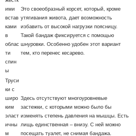
жестк
ими
Это своеобразный корсет, который, кроме
встав
утягивания живота, дает возможность
ками
избавить от высокой нагрузки поясницу.
в
Такой бандаж фиксируется с помощью
облас
шнуровки. Особенно удобен этот вариант
ти
тем, кто перенес кесарево.
спин
ы
Труси
ки с
широ
Здесь отсутствуют многоуровневые
ким
застежки, с которыми можно было бы
эласт
изменять степень давления на мышцы. Есть
ичны
лищь единственная – внизу. С ней можно
м
посещать туалет, не снимая бандажа.