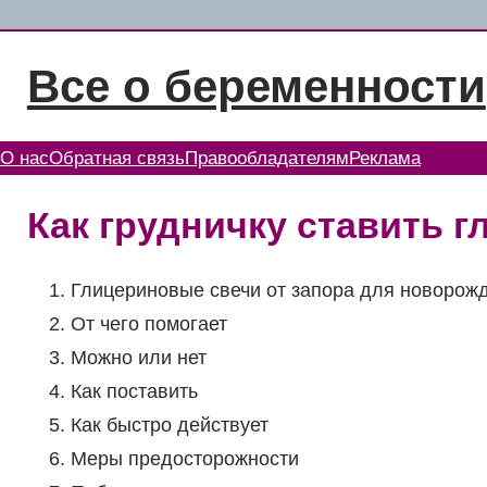
Перейти
к
Все о беременности
содержимому
О нас
Обратная связь
Правообладателям
Реклама
Как грудничку ставить 
Глицериновые свечи от запора для новорожд
От чего помогает
Можно или нет
Как поставить
Как быстро действует
Меры предосторожности