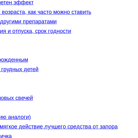
метен эффект
 возраста, как часто можно ставить
 другими препаратами
я и отпуска, срок годности
орожденным
 грудных детей
новых свечей
ию аналоги)
ягкое действие лучшего средства от запора
ничка