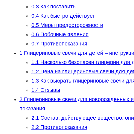
0.3
Как поставить
0.4
Как быстро действует
0.5
Меры предосторожности
0.6
Побочные явления
0.7
Противопоказания
1
Глицериновые свечи для детей – инструкци
1.1
Насколько безопасен глицерин для 
1.2
Цена на глицериновые свечи для де
1.3
Как выбрать глицериновые свечи для
1.4
Отзывы
2
Глицериновые свечи для новорожденных и г
показания
2.1
Состав, действующее вещество, опи
2.2
Противопоказания