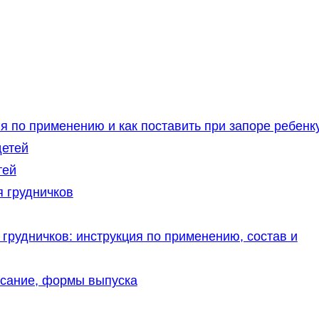
я по применению и как поставить при запоре ребенк
детей
тей
 грудничков
рудничков: инструкция по применению, состав и
сание, формы выпуска