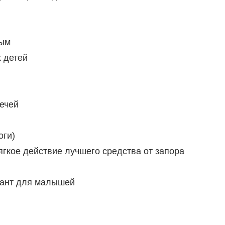
ным
 детей
ечей
оги)
гкое действие лучшего средства от запора
иант для малышей