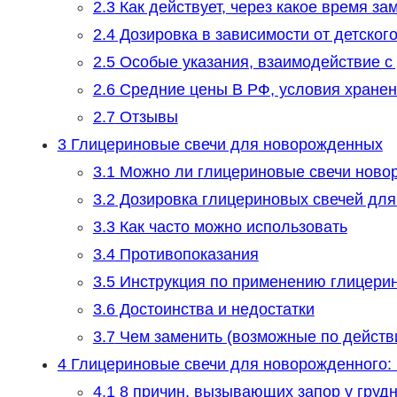
2.3
Как действует, через какое время за
2.4
Дозировка в зависимости от детского
2.5
Особые указания, взаимодействие с
2.6
Средние цены В РФ, условия хранени
2.7
Отзывы
3
Глицериновые свечи для новорожденных
3.1
Можно ли глицериновые свечи нов
3.2
Дозировка глицериновых свечей для
3.3
Как часто можно использовать
3.4
Противопоказания
3.5
Инструкция по применению глицери
3.6
Достоинства и недостатки
3.7
Чем заменить (возможные по действ
4
Глицериновые свечи для новорожденного: м
4.1
8 причин, вызывающих запор у груд