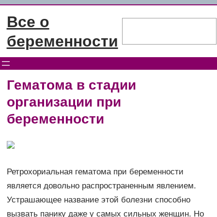
Перейти
Все о
к
Поиск
содержимому
беременности
Гематома в стадии
организации при
беременности
Ретрохориальная гематома при беременности
является довольно распространенным явлением.
Устрашающее название этой болезни способно
вызвать панику даже у самых сильных женщин. Но