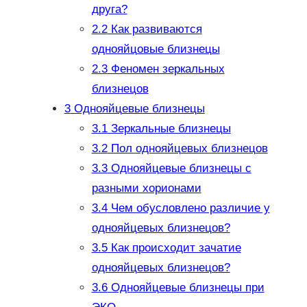
друга?
2.2
Как развиваются
однояйцовые близнецы
2.3
Феномен зеркальных
близнецов
3
Однояйцевые близнецы
3.1
Зеркальные близнецы
3.2
Пол однояйцевых близнецов
3.3
Однояйцевые близнецы с
разными хорионами
3.4
Чем обусловлено различие у
однояйцевых близнецов?
3.5
Как происходит зачатие
однояйцевых близнецов?
3.6
Однояйцевые близнецы при